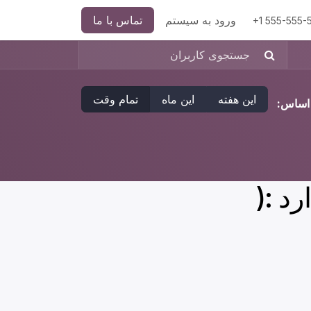
ورود به سیستم
تماس با ما
+1 555-555-
این هفته
این ماه
تمام وقت
ر اساس:
د :(