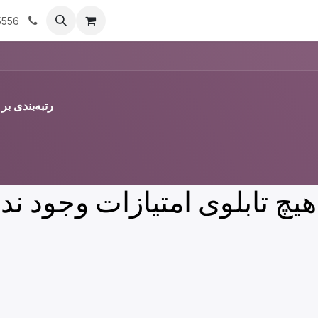
ویدادها
انجمن
بلاگ
دوره ها
قرار ملاقات
شغل
5556
رتبه‌بندی ب
هیچ تابلوی امتیازات وجود ندار